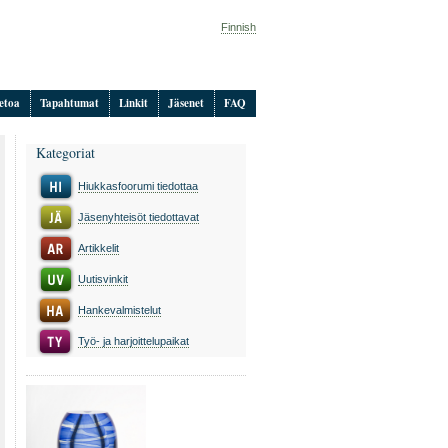
Finnish
etoa
Tapahtumat
Linkit
Jäsenet
FAQ
Kategoriat
Hiukkasfoorumi tiedottaa
Jäsenyhteisöt tiedottavat
Artikkelit
Uutisvinkit
Hankevalmistelut
Työ- ja harjoittelupaikat