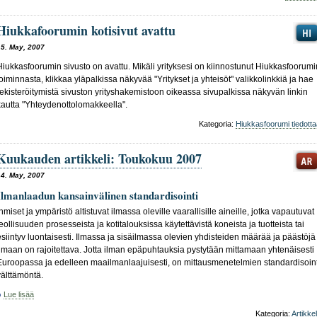
Hiukkafoorumin kotisivut avattu
15. May, 2007
Hiukkasfoorumin sivusto on avattu. Mikäli yrityksesi on kiinnostunut Hiukkasfoorumi
toiminnasta, klikkaa yläpalkissa näkyvää "Yritykset ja yhteisöt" valikkolinkkiä ja hae
rekisteröitymistä sivuston yrityshakemistoon oikeassa sivupalkissa näkyvän linkin
kautta "Yhteydenottolomakkeella".
Kategoria:
Hiukkasfoorumi tiedotta
Kuukauden artikkeli: Toukokuu 2007
14. May, 2007
Ilmanlaadun kansainvälinen standardisointi
Ihmiset ja ympäristö altistuvat ilmassa oleville vaarallisille aineille, jotka vapautuvat
teollisuuden prosesseista ja kotitalouksissa käytettävistä koneista ja tuotteista tai
esiintyv luontaisesti. Ilmassa ja sisäilmassa olevien yhdisteiden määrää ja päästöjä
ilmaan on rajoitettava. Jotta ilman epäpuhtauksia pystytään mittamaan yhtenäisesti
Euroopassa ja edelleen maailmanlaajuisesti, on mittausmenetelmien standardisoint
välttämöntä.
Lue lisää
Kategoria:
Artikkel