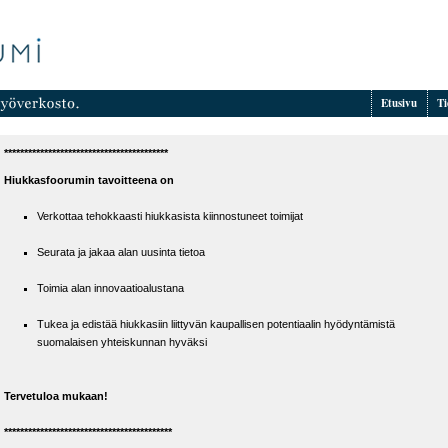
Etusivu
Ti
*****************************************
Hiukkasfoorumin tavoitteena on
Verkottaa tehokkaasti hiukkasista kiinnostuneet toimijat
Seurata ja jakaa alan uusinta tietoa
Toimia alan innovaatioalustana
Tukea ja edistää hiukkasiin liittyvän kaupallisen potentiaalin hyödyntämistä
suomalaisen yhteiskunnan hyväksi
Tervetuloa mukaan!
******************************************