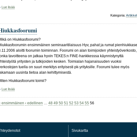
Lue lisää
Kategoria:
Artikkel
Hiukkasfoorumi
Mikä on Hiukkasfoorumi?
Hiukkasfoorumin ensimmäinen seminaaritilaisuus Hyv, pahat ja rumat pienhiukkase
8.11.2006 aloitti foorumin toiminnan. Foorumi on alan toimijoiden yhteistyöverkosto,
jonka tavoitteena on jatkaa hyvin TEKES:n FINE-hankkesssa käynnistynyttä
yhteistyötä yritysten ja tutkijoiden kesken. Toimialan hajanaisuuden vuoksi
verkostojen tuella on suuri merkitys erityisesti pk-yrityksille. Foorumi tulee myös
jakamaan uusinta tietoa alan kehittymisestä.
Miten Hiukkasfoorumi toimii?
Lue lisää
« ensimmäinen
‹ edellinen
…
48
49
50
51
52
53
54
55
56
hteydenotot
Sivukartta