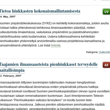
Tietoa hiukkasten kokonaismallintamisesta
14. May, 2007
Suomen ympäristökeskuksessa (SYKE) on kehitetty kokonaismalleja, joiden avulla
voidaan tutkia yhtenäisessä kehikossa ilmansaasteiden päästöjä, niiden
kulkeutumista ilmakehässä, vaikutuksia ympäristöön ja päästövähennysten
mahdollisuuksia sekä kustannuksia. Uutena tutkimusaiheena kehitetään
pienhiukkasten yhdennettyä arviointimallia useissa projekteissa kansallisena ja
kansainvälisenä yhteistyönä. Lue lisää
linkistä
.
Kategoria:
Uutisvink
Taajamien ilmansaasteista pienhiukkaset terveydelle
haitallisimpia
21. February, 2007
Ilmansaasteisiin liittyvien tuoreimpien tutkimusten mukaan hengitysilman
pienhiukkaset aiheuttavat länsimaissa eniten ympäristöstä johtuvia haittoja.
Alustavat tulokset osoittavat Suomen pienhiukkaspäästöjen olevan syynä vuosittain
muutamaan sataan ennenaikaiseen kuolemaan. Juuri ilmestyneeseen Tekesin
julkaisuun ”Pienhiukkasten vaikutus terveyteen” on koottu tuorein tieto
yleistajuisessa muodossa. Jatkuva pienikin altistuminen pienhiukkasille näyttää
pahentavan sydämen, verenkiertoelimistön ja hengityselinten sairauksia.