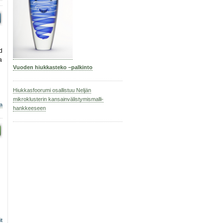
d
a
Vuoden hiukkasteko –palkinto
n
Hiukkasfoorumi osallistuu Neljän
mikroklusterin kansainvälistymismalli-
a
hankkeeseen
it