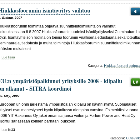
Hiukkasfoorumin isäntäyritys vaihtuu
9. Elokuu, 2007
Hiukkasfoorumin toimintaa ohjaava suunnittelutoimikunta on valinnut
kokouksessaan 8.8.2007 Hiukkasfoorumin uudeksi isäntäyritykseksi Culminatum Lt
Oy:n. Isäntäyhteisön roolina on toimia foorumin virallisena edustajana sekä toteutta
seminaareja, tiedotusta ja muita toimintoja Hiukkasfoorumin suunnittelutoimikunna
päösten mukaisesti.
Lue lisää
Kategoria:
Hiukkasfoorumi tiedotta
EU:n ympäristöpalkinnot yrityksille 2008 - kilpailu
on alkanut - SITRA koordinoi
26. May, 2007
Euroopan unionin järjestämä ympäristöalan kilpailu on käynnistynyt. Suomalaiset
yritykset ovat menestyneet hyvin kilpailussa aiempina vuosina. Esimerkiksi vuonna
2006 YIT Rakennus Oy jakoi oman sarjansa voiton ja Fortum Power and Heat Oy
sijoittui sarjassaan kolmen parhaan joukkoon.
Lue lisää
Kategoria:
Uutisvink