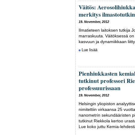
Väitös: Aerosolihiukka
merkitys ilmastotutki
19. November, 2012
Ilmatieteen laitoksen tutkija
marraskuuta. Väitöksessä on 
kasvuun ja dynamiikkaan liitt
Lue lisää
Pienhiukkasten kemial
tutkinut professori Ri
professuurissaan
19. November, 2012
Helsingin yliopiston analyytt
nimitettiin virkaansa 25 vuott
nanometrin sekundääristen pi
tutkinut Riekkola kertoo ura
Lue koko juttu Kemia-lehdes