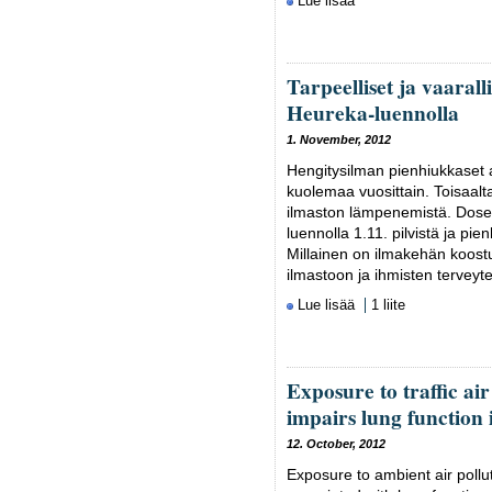
Lue lisää
Tarpeelliset ja vaaral
Heureka-luennolla
1. November, 2012
Hengitysilman pienhiukkaset 
kuolemaa vuosittain. Toisaalt
ilmaston lämpenemistä. Dosen
luennolla 1.11. pilvistä ja p
Millainen on ilmakehän koost
ilmastoon ja ihmisten terveyt
Lue lisää
1 liite
Exposure to traffic air
impairs lung function 
12. October, 2012
Exposure to ambient air pollut