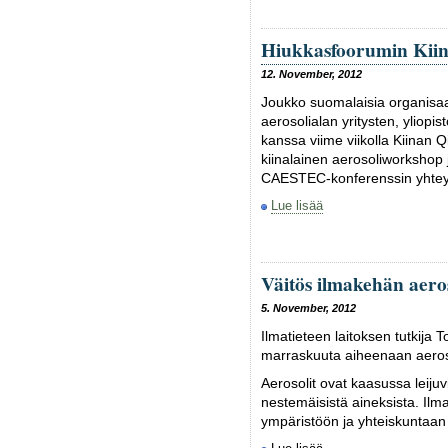
Hiukkasfoorumin Kiina
12. November, 2012
Joukko suomalaisia organisaati
aerosolialan yritysten, yliopis
kanssa viime viikolla Kiinan
kiinalainen aerosoliworkshop 
CAESTEC-konferenssin yhtey
Lue lisää
Väitös ilmakehän aer
5. November, 2012
Ilmatieteen laitoksen tutkija T
marraskuuta aiheenaan aero
Aerosolit ovat kaasussa leijuvi
nestemäisistä aineksista. Ilm
ympäristöön ja yhteiskuntaan m