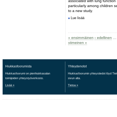
associated with lung function d
particularly among children 
to a new study.
Lue lisää
« ensimmäinen
‹ edellinen
…
viimeinen »
Hiukkasfoorumista
Yhteydenotot
Hiukkasfoorumi on pienhiukkasalan
Hiukkasfoorumin yhteystiedot löyd Tie
toimijoiden yhteystyöverkosto.
sivun alta.
Lisää »
Tietoa »