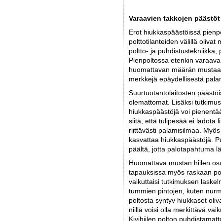
Varaavien takkojen päästöt
Erot hiukkaspäästöissä pienpo
polttotilanteiden välillä oliva
poltto- ja puhdistustekniikka,
Pienpoltossa etenkin varaava
huomattavan määrän mustaa hii
merkkejä epäydellisestä pala
Suurtuotantolaitosten päästö
olemattomat. Lisäksi tutkimus 
hiukkaspäästöjä voi pienentä
siitä, että tulipesää ei ladota
riittävästi palamisilmaa. Myös
kasvattaa hiukkaspäästöjä. P
päältä, jotta palotapahtuma l
Huomattava mustan hiilen osu
tapauksissa myös raskaan pol
vaikuttaisi tutkimuksen lask
tummien pintojen, kuten nurmi
poltosta syntyv hiukkaset oliv
niillä voisi olla merkittävä v
Kivihiilen polton puhdistamat