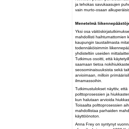
ja tehokas savukaasujen puhdi
vain murto-osaan alkuperäisis
Menetelmä liikennepäästöj
Yksi osa väitöskirjatutkimukse
mahdollisti haihtumattomien
kaupungin taustailmasta mita
todennäköisimmin liikennepääs
yhdisteltiin useiden mittalaitt
Tutkimus osoitti, että käytetyi
saamaan tietoa nokihiukkast
seosominaisuuksista sekä tait
arvioimaan, milloin primäärisil
ilmamassoihin.
Tutkimustulokset näyttiv, et
polttoprosessien ja hiukkasten
kun halutaan arvioida hiukkas
Toisaalta polttoprosessien a
mahdollistaa parhaiden mahdol
käyttöönoton.
Anna Frey on syntynyt vuonna 