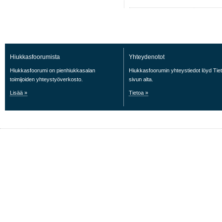
Hiukkasfoorumista
Yhteydenotot
Hiukkasfoorumi on pienhiukkasalan
Hiukkasfoorumin yhteystiedot löyd Tie
toimijoiden yhteystyöverkosto.
sivun alta.
Lisää »
Tietoa »