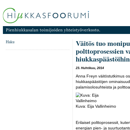
Väitös tuo monipuo
Haku
polttoprosessien v
hiukkaspäästöihin
23. Huhtikuu, 2014
Anna Freyn väitöstutkimus oso
hiukkaspäästöjen ominaisuudet
palamisolosuhteista ja poltto
Kuva: Eija Vallinheimo
Erilaiset polttoprosessit, kut
energian pien- ja suurtuotant