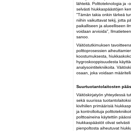
lähteitä. Polttoteknologia ja 
selvästi hiukkaspäästöjen kemia
"Tämän takia onkin tärkeä tu
niihin vaikuttavat tekij, jotta
paikalliseen ja alueelliseen 
voidaan arvioida", Ilmatieteen
sanoo.
Väitöstutkimuksen tavoitteena
polttoprosessien aiheuttamie
koostumuksesta, hiukkaskoko
hygroskooppisuudesta käyttäe
analysointitekniikoita. Väitösk
osaan, joka voidaan määritellä
Suurtuotantolaitosten pääs
Väitöskirjatyön yhteydessä tut
sekä suurissa tuotantolaitoksi
kivihiilen primäärisiä hiukkasp
ja kontrolloituja polttotekniik
polttoaineina käytettiin pääosin
hiukkaspäästöt olivat selväst
pienpoltosta aiheutuvat hiukk