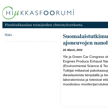
Suomalaistutkimus
Haku
ajoneuvojen nano
24. March, 2014
Yle ja Green Car Congress sit
Engines Produce Exhaust Na
(Environmental Science & Tec
Tutkijat mittasivat pakokaasu
dieselautoista tienpäällä ja b
laboratoriossa ja totesivat e
muodostuu moottorijarrutuks