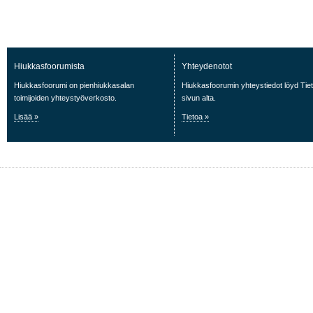
Hiukkasfoorumista
Yhteydenotot
Hiukkasfoorumi on pienhiukkasalan
Hiukkasfoorumin yhteystiedot löyd Tie
toimijoiden yhteystyöverkosto.
sivun alta.
Lisää »
Tietoa »