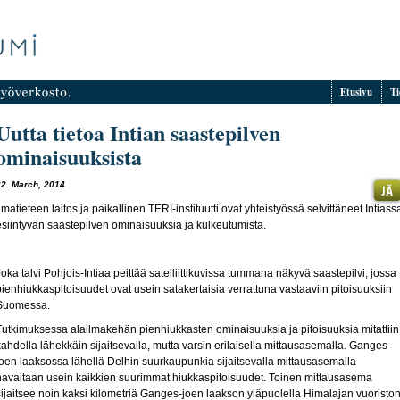
Etusivu
Ti
Uutta tietoa Intian saastepilven
ominaisuuksista
22. March, 2014
llmatieteen laitos ja paikallinen TERI-instituutti ovat yhteistyössä selvittäneet Intiass
esiintyvän saastepilven ominaisuuksia ja kulkeutumista.
Joka talvi Pohjois-Intiaa peittää satelliittikuvissa tummana näkyvä saastepilvi, jossa
pienhiukkaspitoisuudet ovat usein satakertaisia verrattuna vastaaviin pitoisuuksiin
Suomessa.
Tutkimuksessa alailmakehän pienhiukkasten ominaisuuksia ja pitoisuuksia mitattiin
kahdella lähekkäin sijaitsevalla, mutta varsin erilaisella mittausasemalla. Ganges-
joen laaksossa lähellä Delhin suurkaupunkia sijaitsevalla mittausasemalla
havaitaan usein kaikkien suurimmat hiukkaspitoisuudet. Toinen mittausasema
sijaitsee noin kaksi kilometriä Ganges-joen laakson yläpuolella Himalajan vuoristo