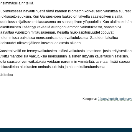
ensimmäisillä rinteillä.
Tutkimuksessa havaittiin, että tämä kahden kilometrin korkeusero vaikuttaa suuresti
hiukkaspitoisuuksiin. Kun Ganges-joen laakso on talvella saastepilven sisällä,
vuoristossa sijaitseva mittausasema on saastepilven yläpuolella. Kun alailmakehän
sekoittuminen lisääntyy keväällä auringon lämmön vaikutuksesta, saastepilvi
saavuttaa vuoriston mittausaseman. Kesällä hiukkaspitoisuudet tippuvat
molemmissa paikoissa monsuunisateiden vaikutuksesta. Sateiden lakattua
pitoisuudet alkavat jälleen kasvaa laaksosta alkaen.
Saastepilvellä on terveysvaikutusten lisäksi vaikutusta ilmastoon, josta erityisesti on
utkittu mahdollisia vaikutuksia monsuuniin ja siihen liittyviin kausittaisiin sateisiin.
Jotta saastepilven vaikutuksia voidaan paremmin ymmärtää, tarvitaan lisää suoraa
mittaustietoa hiukkasten ominaisuuksista ja niiden kulkeutumisesta.
Lisiedot:
Kategoria:
Jäsenyhteisöt tiedottav