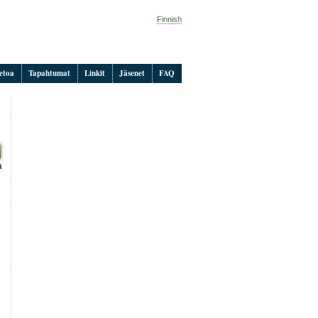
Finnish
etoa
Tapahtumat
Linkit
Jäsenet
FAQ
a
n